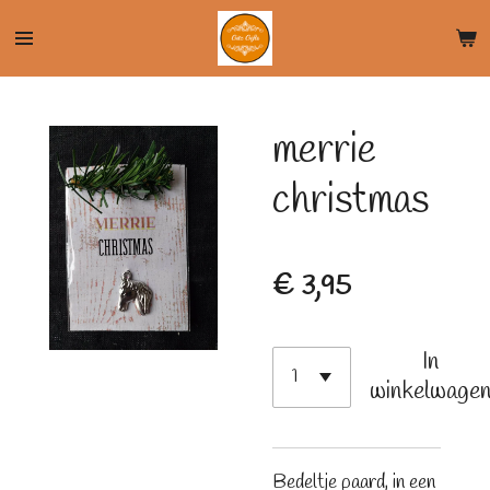
Ga
direct
naar
de
merrie
hoofdinhoud
christmas
€ 3,95
In
winkelwage
Bedeltje paard, in een