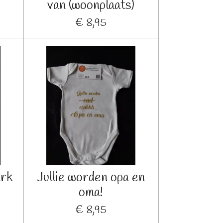
van (woonplaats)
€ 8,95
ark
Jullie worden opa en
oma!
€ 8,95