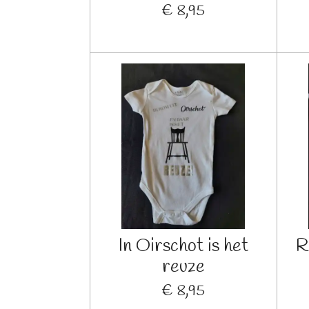
€ 8,95
In Oirschot is het
R
reuze
€ 8,95