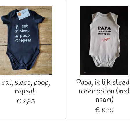
eat, sleep, poop,
Papa, ik lijk steed
repeat.
meer op jou (met
naam)
€ 8,95
€ 8,95