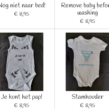
Nog niet naar bed!
Remove baby befo
washing
€ 8,95
€ 8,95
Je kunt het pap!
Stamhouder
€ 8,95
€ 8,95