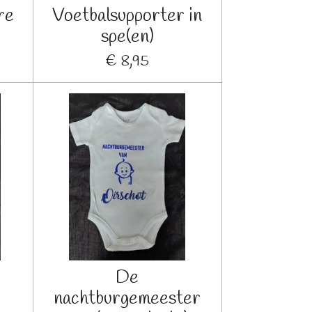
re
Voetbalsupporter in
spe(en)
€ 8,95
De
nachtburgemeester