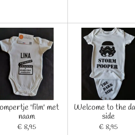
ompertje 'film' met
Welcome to the d
naam
side
€ 8,95
€ 8,95