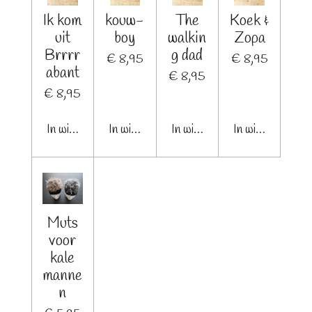
Ik kom
kouw-
The
Koek &
uit
boy
walkin
Zopa
Brrrr
g dad
€ 8,95
€ 8,95
abant
€ 8,95
€ 8,95
In winkelwagen
In winkelwagen
In winkelwagen
In winkelwagen
Muts
voor
kale
manne
n