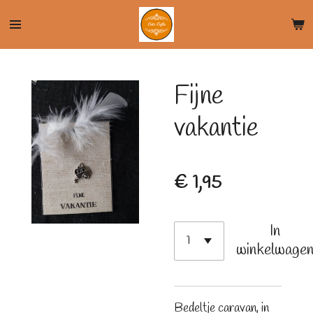
Ga
direct
naar
de
Fijne
hoofdinhoud
vakantie
€ 1,95
In
winkelwage
Bedeltje caravan, in