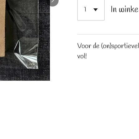
In wink
Voor de (on)sportievel
vol!