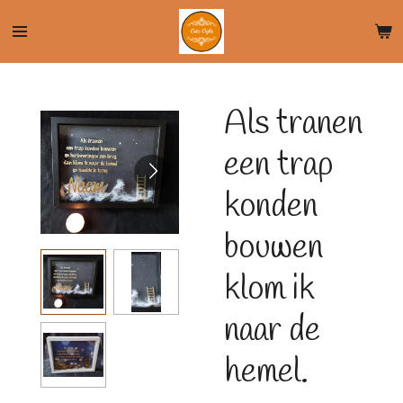
Ga
direct
naar
de
Als tranen
hoofdinhoud
een trap
konden
bouwen
klom ik
naar de
hemel.