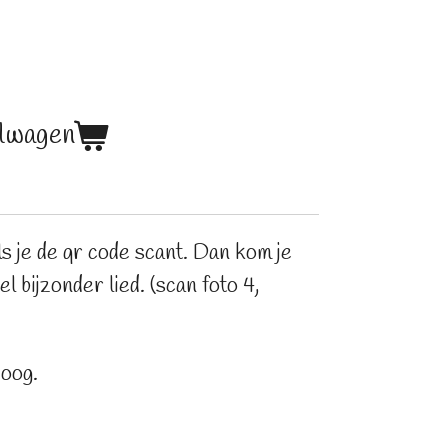
elwagen
s je de qr code scant. Dan kom je
l bijzonder lied. (scan foto 4,
Hoog.