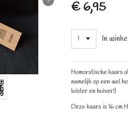
€ 6,95
In wink
Humorstische kaars al
namelijk op een wel hee
luister en huiver!)
Deze kaars is 16 cm 