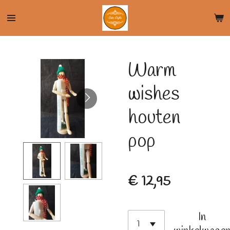
Ga
direct
naar
de
Warm
hoofdinhoud
wishes
houten
pop
€ 12,95
In