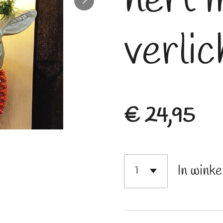
hert 
verlic
€ 24,95
In wink