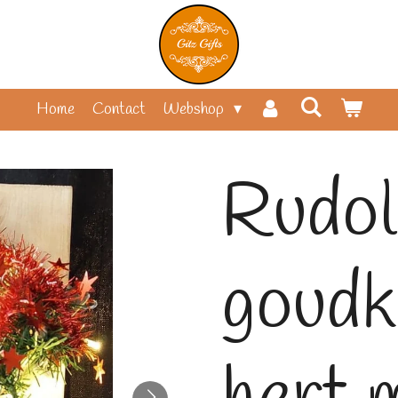
Home
Contact
Webshop
Rudol
goudk