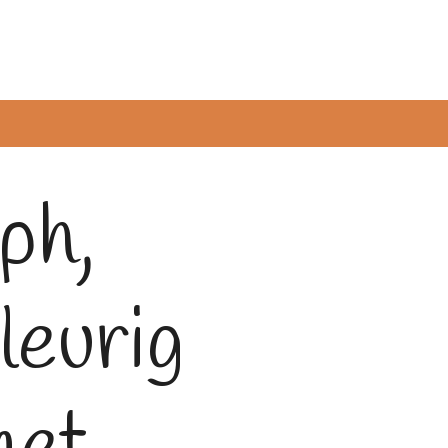
ph,
leurig