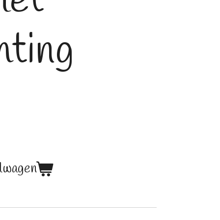
met
hting
elwagen