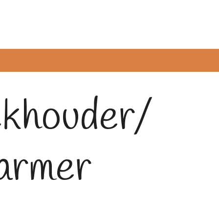
khouder/
armer