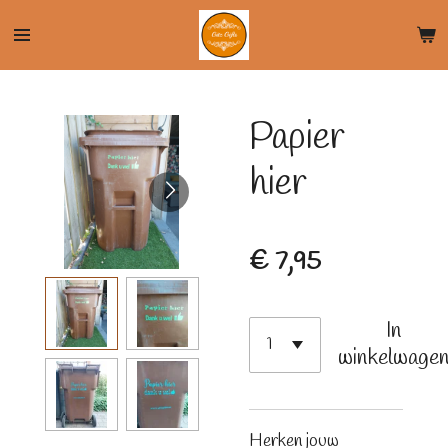
Ga
direct
naar
de
Papier
hoofdinhoud
hier
€ 7,95
In
winkelwage
Herken jouw