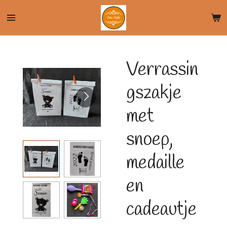
Ga
direct
naar
de
Verrassin
hoofdinhoud
gszakje
met
snoep,
medaille
en
cadeautje