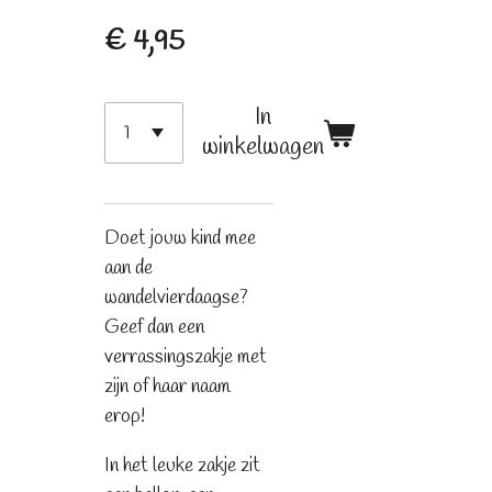
€ 4,95
In
winkelwagen
Doet jouw kind mee
aan de
wandelvierdaagse?
Geef dan een
verrassingszakje met
zijn of haar naam
erop!
In het leuke zakje zit