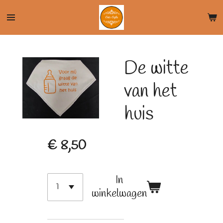
Ga
direct
naar
de
De witte
hoofdinhoud
van het
huis
€ 8,50
In
winkelwagen