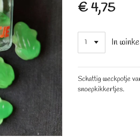
€ 4,75
In wink
Schattig weckpotje va
snoepkikkertjes.