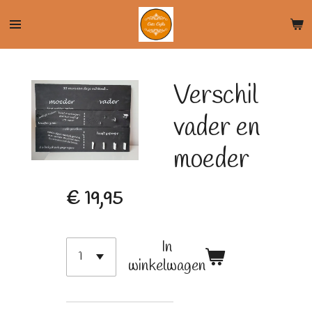
Ga
direct
naar
de
Verschil
hoofdinhoud
vader en
moeder
€ 19,95
In
winkelwagen