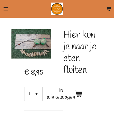
Ga
direct
naar
de
Hier kun
hoofdinhoud
je naar je
eten
fluiten
€ 8,95
In
winkelwagen