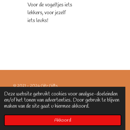
Voor de vogeltjes iets
lekkers, voor jezelf
iets leuks!
© 2021 - 2026 Gitz Gifts
Powered by
JouwWeb
Deze website gebruikt cookies voor analyse-doeleinden
en/of het tonen van advertenties. Door gebruik te blijven
maken van de site gaat u hiermee akkoord.
Akkoord
E-mailadres
Facebook
WhatsApp