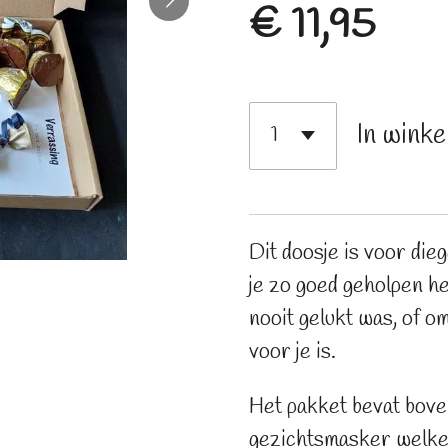
€ 11,95
In wink
Dit doosje is voor die
je zo goed geholpen h
nooit gelukt was, of 
voor je is.
Het pakket bevat bove
gezichtsmasker welke