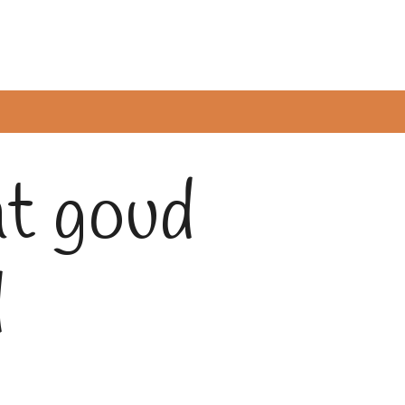
nt goud
d