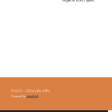
begin ik echt) lijner.
© 2021 - 2026 Gitz Gifts
Powered by
JouwWeb