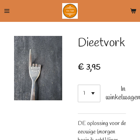
Ga
direct
naar
de
Dieetvork
hoofdinhoud
€ 3,95
In
winkelwage
DE oplossing voor de
eeuwige (morgen