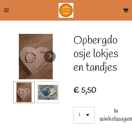
Ga
direct
naar
de
Opbergdo
hoofdinhoud
osje lokjes
en tandjes
€ 5,50
In
winkelwage