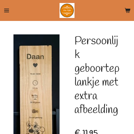
Ga
direct
naar
de
Persoonlij
hoofdinhoud
k
geboortep
lankje met
extra
afbeelding
€ 11,95