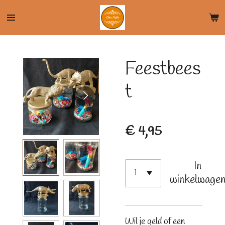
Ga
direct
naar
de
Feestbees
hoofdinhoud
t
€ 4,95
In
winkelwage
Wil je geld of een