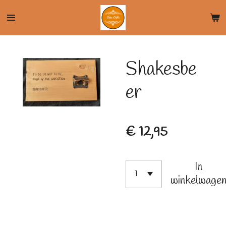
Ga
direct
naar
de
Shakesbe
hoofdinhoud
er
€ 12,95
In
winkelwage