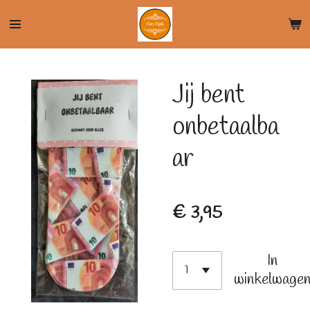
Ga
direct
naar
de
Jij bent
hoofdinhoud
onbetaalba
ar
€ 3,95
In
winkelwage