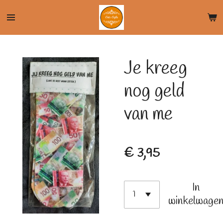
Ga
direct
naar
de
Je kreeg
hoofdinhoud
nog geld
van me
€ 3,95
In
winkelwage