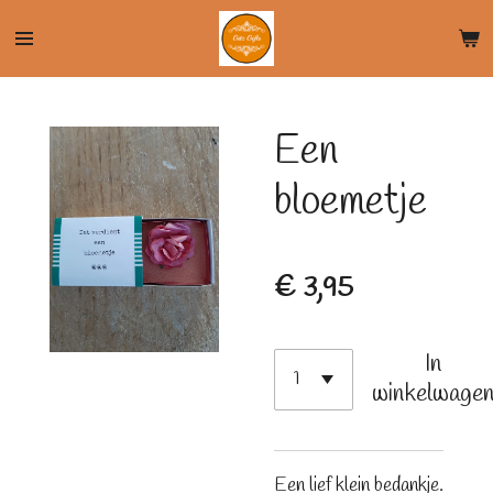
Ga
direct
naar
de
Een
hoofdinhoud
bloemetje
€ 3,95
In
winkelwage
Een lief klein bedankje.