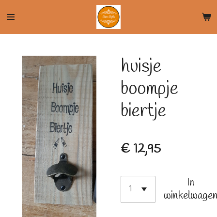
Ga
direct
naar
de
huisje
hoofdinhoud
boompje
biertje
€ 12,95
In
winkelwage