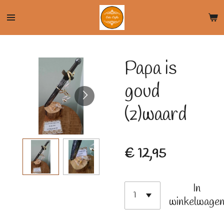
Ga
direct
naar
de
Papa is
hoofdinhoud
goud
(z)waard
€ 12,95
In
winkelwage