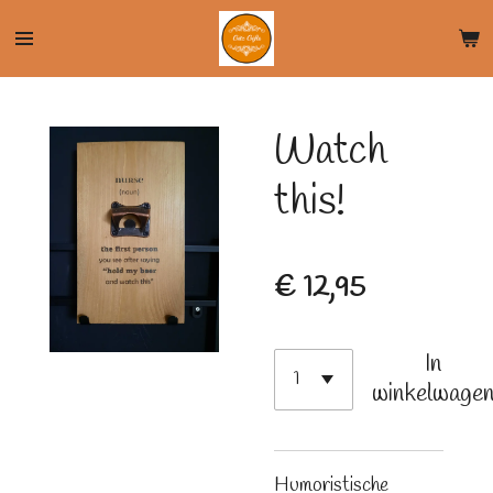
Ga
direct
naar
de
Watch
hoofdinhoud
this!
€ 12,95
In
winkelwage
Humoristische