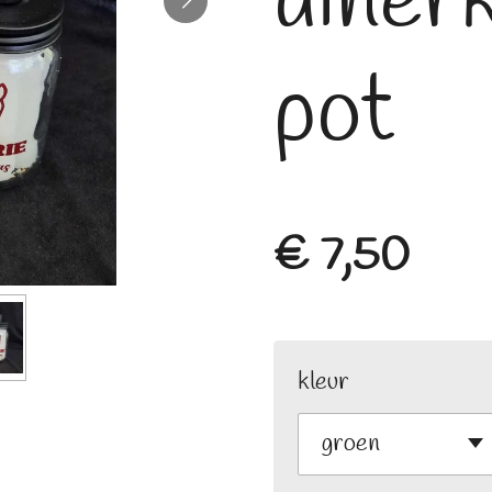
diner
pot
€ 7,50
kleur