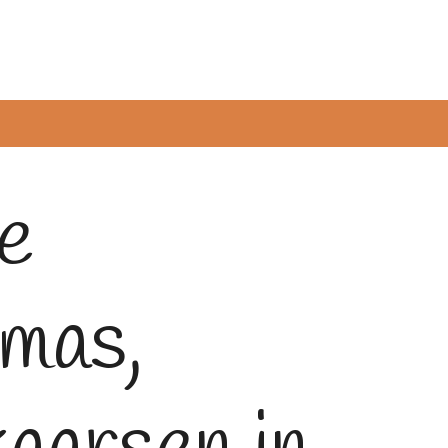
e
tmas,