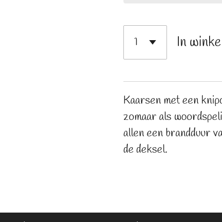
In wink
Kaarsen met een knipo
zomaar als woordspeli
allen een brandduur va
de deksel.