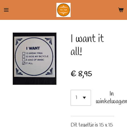
Ga
direct
naar
de
I want it
hoofdinhoud
all!
€ 8,95
In
winkelwage
Dit tegeltje is 15 x 15