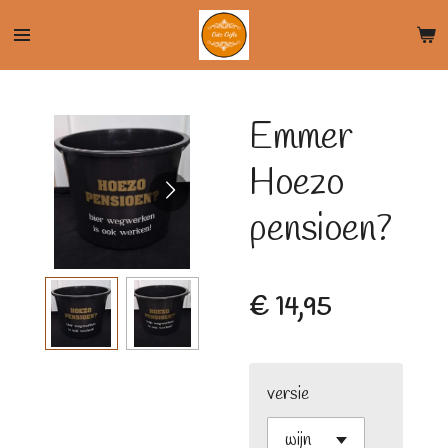
Ga
direct
naar
de
Emmer
hoofdinhoud
Hoezo
pensioen?
€ 14,95
versie