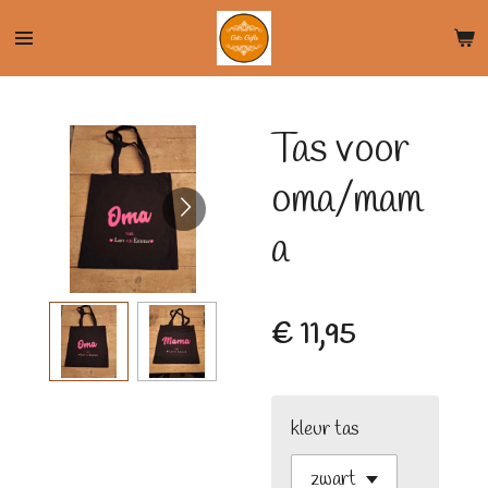
Ga
direct
naar
de
Tas voor
hoofdinhoud
oma/mam
a
€ 11,95
kleur tas