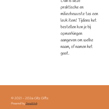
Dan is deze
praktische en
milieubewuste tas een
leuk item! Tijdens het
bestellen kun je bij
opmerkingen
aangeven om welke
naam, of namen het
gaat.
© 2021 - 2026 Gitz Gifts
Powered by
JouwWeb