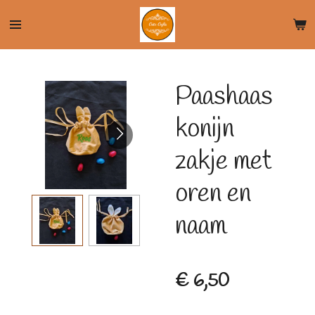
Ga
direct
naar
de
Paashaas
hoofdinhoud
konijn
zakje met
oren en
naam
€ 6,50