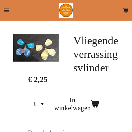
Ga
direct
naar
de
Vliegende
hoofdinhoud
verrassing
svlinder
€ 2,25
In
winkelwagen