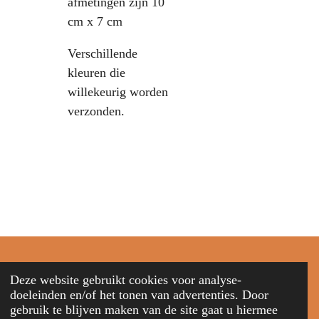
afmetingen zijn 10
cm x 7 cm
Verschillende
kleuren die
willekeurig worden
verzonden.
© 2021 - 2026 Gitz Gifts
Deze website gebruikt cookies voor analyse-
Powered by
JouwWeb
doeleinden en/of het tonen van advertenties. Door
gebruik te blijven maken van de site gaat u hiermee