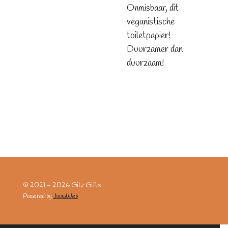
Onmisbaar, dit
veganistische
toiletpapier!
Duurzamer dan
duurzaam!
© 2021 - 2026 Gitz Gifts
Powered by
JouwWeb