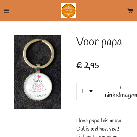
Ga
direct
naar
de
Voor papa
hoofdinhoud
€ 2,95
In
winkelwage
I love papa this much.
Dat is wel heel veel!