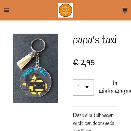
Ga
direct
naar
de
papa's taxi
hoofdinhoud
€ 2,95
In
winkelwage
Deze sleutelhanger
heeft een doorsnede