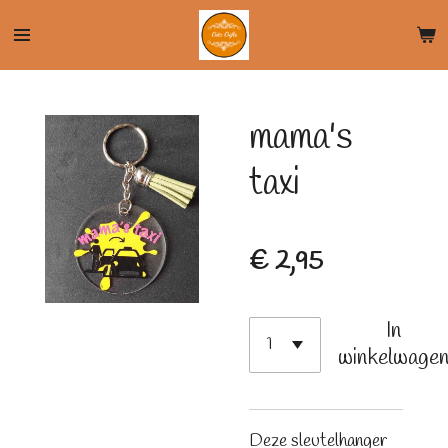
Ga
direct
naar
de
mama's
hoofdinhoud
taxi
€ 2,95
In
winkelwage
Deze sleutelhanger