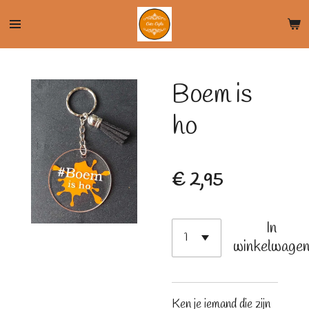
Ga
direct
naar
de
Boem is
hoofdinhoud
ho
€ 2,95
In
winkelwage
Ken je iemand die zijn