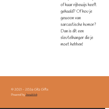
of haar rijbewijs heeft
gehaald? Of hou je
gewoon van
sarcastische humor?
Dan is dit een
sleutelhanger die je
moet hebben!
© 2021 - 2026 Gitz Gifts
Powered by
JouwWeb