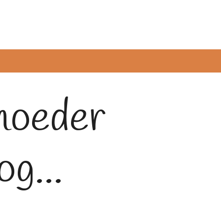
moeder
og...