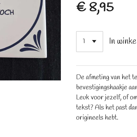
€ 8,95
In wink
De afmeting van het teg
bevestigingshaakje aan,
Leuk voor jezelf, of o
tekst? Als het past dan
origineels hebt.