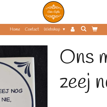
Home
Contact
Webshop
Ons 
zeej n